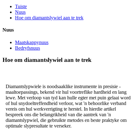
Tuiste
Nuus
Hoe om diamantslywiel aan te trek
Nuus
Maatskappynuus
Bedryfsnuus
Hoe om diamantslywiel aan te trek
Diamantslypwiele is noodsaaklike instrumente in presisie -
maaltoepassings, bekend vir hul voortreflike hardheid en lang
lewe. Met verloop van tyd kan hulle egter met puin gelaai word
of hul snydoeltreffendheid verloor, wat 'n behoorlike verband
vereis om hul werkverrigting te herstel. In hierdie artikel
bespreek ons ​​die belangrikheid van die aantrek van 'n
diamantslypwiel, die gebruikte metodes en beste praktyke om
optimale slypresultate te verseker.