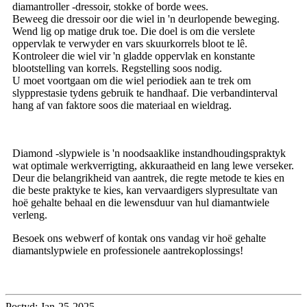
diamantroller -dressoir, stokke of borde wees.
Beweeg die dressoir oor die wiel in 'n deurlopende beweging.
Wend lig op matige druk toe. Die doel is om die verslete
oppervlak te verwyder en vars skuurkorrels bloot te lê.
Kontroleer die wiel vir 'n gladde oppervlak en konstante
blootstelling van korrels. Regstelling soos nodig.
U moet voortgaan om die wiel periodiek aan te trek om
slypprestasie tydens gebruik te handhaaf. Die verbandinterval
hang af van faktore soos die materiaal en wieldrag.
Diamond -slypwiele is 'n noodsaaklike instandhoudingspraktyk
wat optimale werkverrigting, akkuraatheid en lang lewe verseker.
Deur die belangrikheid van aantrek, die regte metode te kies en
die beste praktyke te kies, kan vervaardigers slypresultate van
hoë gehalte behaal en die lewensduur van hul diamantwiele
verleng.
Besoek ons ​​webwerf of kontak ons ​​vandag vir hoë gehalte
diamantslypwiele en professionele aantrekoplossings!
Postyd: Jan-25-2025