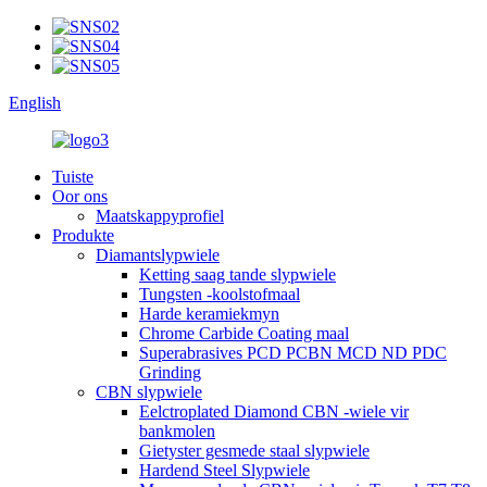
English
Tuiste
Oor ons
Maatskappyprofiel
Produkte
Diamantslypwiele
Ketting saag tande slypwiele
Tungsten -koolstofmaal
Harde keramiekmyn
Chrome Carbide Coating maal
Superabrasives PCD PCBN MCD ND PDC
Grinding
CBN slypwiele
Eelctroplated Diamond CBN -wiele vir
bankmolen
Gietyster gesmede staal slypwiele
Hardend Steel Slypwiele