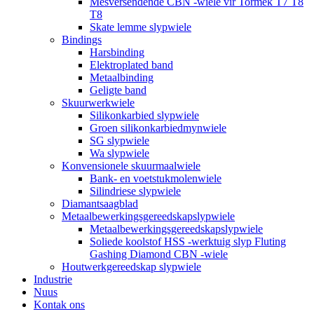
Mesversendende CBN -wiele vir Tormek T7 T8
T8
Skate lemme slypwiele
Bindings
Harsbinding
Elektroplated band
Metaalbinding
Geligte band
Skuurwerkwiele
Silikonkarbied slypwiele
Groen silikonkarbiedmynwiele
SG slypwiele
Wa slypwiele
Konvensionele skuurmaalwiele
Bank- en voetstukmolenwiele
Silindriese slypwiele
Diamantsaagblad
Metaalbewerkingsgereedskapslypwiele
Metaalbewerkingsgereedskapslypwiele
Soliede koolstof HSS -werktuig slyp Fluting
Gashing Diamond CBN -wiele
Houtwerkgereedskap slypwiele
Industrie
Nuus
Kontak ons