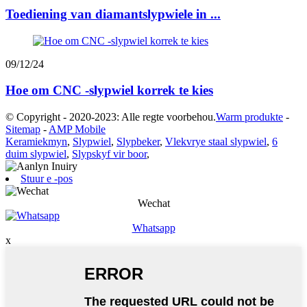
Toediening van diamantslypwiele in ...
09/12/24
Hoe om CNC -slypwiel korrek te kies
© Copyright - 2020-2023: Alle regte voorbehou.
Warm produkte
-
Sitemap
-
AMP Mobile
Keramiekmyn
,
Slypwiel
,
Slypbeker
,
Vlekvrye staal slypwiel
,
6
duim slypwiel
,
Slypskyf vir boor
,
Stuur e -pos
Wechat
Whatsapp
x