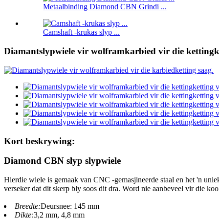
Metaalbinding Diamond CBN Grindi ...
Camshaft -krukas slyp ...
Diamantslypwiele vir wolframkarbied vir die kettingk
Kort beskrywing:
Diamond CBN slyp slypwiele
Hierdie wiele is gemaak van CNC -gemasjineerde staal en het 'n uniek
verseker dat dit skerp bly soos dit dra. Word nie aanbeveel vir die kool
Breedte:
Deursnee: 145 mm
Dikte:
3,2 mm, 4,8 mm