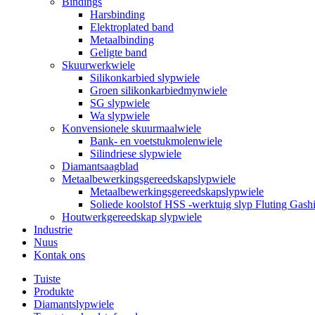
Bindings
Harsbinding
Elektroplated band
Metaalbinding
Geligte band
Skuurwerkwiele
Silikonkarbied slypwiele
Groen silikonkarbiedmynwiele
SG slypwiele
Wa slypwiele
Konvensionele skuurmaalwiele
Bank- en voetstukmolenwiele
Silindriese slypwiele
Diamantsaagblad
Metaalbewerkingsgereedskapslypwiele
Metaalbewerkingsgereedskapslypwiele
Soliede koolstof HSS -werktuig slyp Fluting Ga
Houtwerkgereedskap slypwiele
Industrie
Nuus
Kontak ons
Tuiste
Produkte
Diamantslypwiele