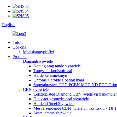
English
Tuiste
Oor ons
Maatskappyprofiel
Produkte
Diamantslypwiele
Ketting saag tande slypwiele
Tungsten -koolstofmaal
Harde keramiekmyn
Chrome Carbide Coating maal
Superabrasives PCD PCBN MCD ND PDC Grind
CBN slypwiele
Eelctroplated Diamond CBN -wiele vir bankmole
Gietyster gesmede staal slypwiele
Hardend Steel Slypwiele
Mesversendende CBN -wiele vir Tormek T7 T8 T
Skate lemme slypwiele