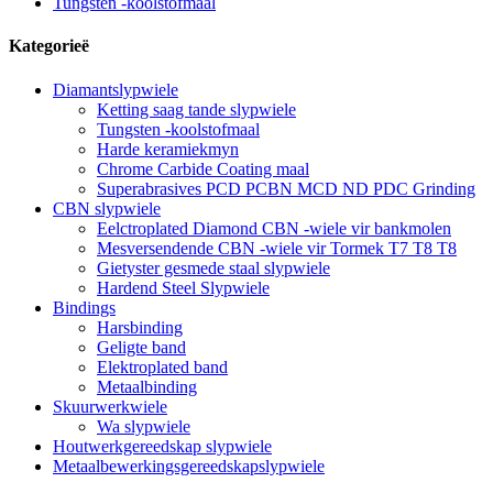
Tungsten -koolstofmaal
Kategorieë
Diamantslypwiele
Ketting saag tande slypwiele
Tungsten -koolstofmaal
Harde keramiekmyn
Chrome Carbide Coating maal
Superabrasives PCD PCBN MCD ND PDC Grinding
CBN slypwiele
Eelctroplated Diamond CBN -wiele vir bankmolen
Mesversendende CBN -wiele vir Tormek T7 T8 T8
Gietyster gesmede staal slypwiele
Hardend Steel Slypwiele
Bindings
Harsbinding
Geligte band
Elektroplated band
Metaalbinding
Skuurwerkwiele
Wa slypwiele
Houtwerkgereedskap slypwiele
Metaalbewerkingsgereedskapslypwiele