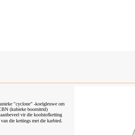
n unieke "cyclone" -koelgleuwe om
t CBN (kubieke boornitrid)
 aanbeveel vir die koolstofketting
van die kettings met die karbied.