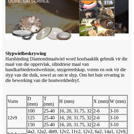
Slypwielbeskrywing
Harsbinding Diamondmaalwiel word hoofsaaklik gebruik vir die
maal van die oppervlak, silindriese maal van
handkarbiedetoolwerktuie, snygereedskap, vorms en ook vir die
slyp van die duik, sowel as om te slyp. Ons het baie ervaring in
die bewerking van die houtwerkbedryf.
D
T
Vorm
H (mm)
X (mm)
W (mm)
(mm)
(mm)
100
25-40
16, 20, 31.75, 32
2-6
3-10
12v9
125
25-40
16, 20, 31.75, 32
2-6
3-10
150
25-40
16, 20, 31.75, 32
2-6
3-10
4a2, 12a2, 4bt9, 12v2, 11v2, 12v2, 6a2, 14a1, 12v9,