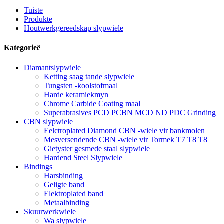
Tuiste
Produkte
Houtwerkgereedskap slypwiele
Kategorieë
Diamantslypwiele
Ketting saag tande slypwiele
Tungsten -koolstofmaal
Harde keramiekmyn
Chrome Carbide Coating maal
Superabrasives PCD PCBN MCD ND PDC Grinding
CBN slypwiele
Eelctroplated Diamond CBN -wiele vir bankmolen
Mesversendende CBN -wiele vir Tormek T7 T8 T8
Gietyster gesmede staal slypwiele
Hardend Steel Slypwiele
Bindings
Harsbinding
Geligte band
Elektroplated band
Metaalbinding
Skuurwerkwiele
Wa slypwiele