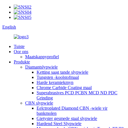
English
Tuiste
Oor ons
Maatskappyprofiel
Produkte
Diamantslypwiele
Ketting saag tande slypwiele
Tungsten -koolstofmaal
Harde keramiekmyn
Chrome Carbide Coating maal
Superabrasives PCD PCBN MCD ND PDC
Grinding
CBN slypwiele
Eelctroplated Diamond CBN -wiele vir
bankmolen
Gietyster gesmede staal slypwiele
Hardend Steel Slypwiele