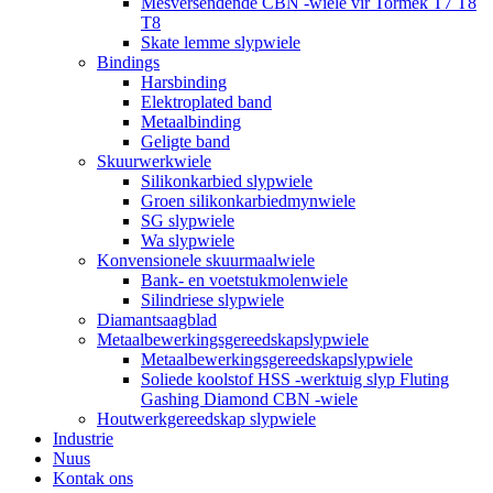
Mesversendende CBN -wiele vir Tormek T7 T8
T8
Skate lemme slypwiele
Bindings
Harsbinding
Elektroplated band
Metaalbinding
Geligte band
Skuurwerkwiele
Silikonkarbied slypwiele
Groen silikonkarbiedmynwiele
SG slypwiele
Wa slypwiele
Konvensionele skuurmaalwiele
Bank- en voetstukmolenwiele
Silindriese slypwiele
Diamantsaagblad
Metaalbewerkingsgereedskapslypwiele
Metaalbewerkingsgereedskapslypwiele
Soliede koolstof HSS -werktuig slyp Fluting
Gashing Diamond CBN -wiele
Houtwerkgereedskap slypwiele
Industrie
Nuus
Kontak ons