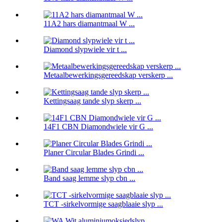
11A2 hars diamantmaal W ...
Diamond slypwiele vir t ...
Metaalbewerkingsgereedskap verskerp ...
Kettingsaag tande slyp skerp ...
14F1 CBN Diamondwiele vir G ...
Planer Circular Blades Grindi ...
Band saag lemme slyp cbn ...
TCT -sirkelvormige saagblaaie slyp ...