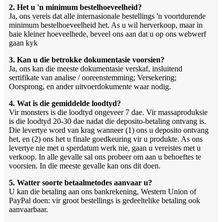
2. Het u 'n minimum bestelhoeveelheid?
Ja, ons vereis dat alle internasionale bestellings 'n voortdurende
minimum bestelhoeveelheid het. As u wil herverkoop, maar in
baie kleiner hoeveelhede, beveel ons aan dat u op ons webwerf
gaan kyk
3. Kan u die betrokke dokumentasie voorsien?
Ja, ons kan die meeste dokumentasie verskaf, insluitend
sertifikate van analise / ooreenstemming; Versekering;
Oorsprong, en ander uitvoerdokumente waar nodig.
4. Wat is die gemiddelde loodtyd?
Vir monsters is die loodtyd ongeveer 7 dae. Vir massaproduksie
is die loodtyd 20-30 dae nadat die deposito-betaling ontvang is.
Die levertye word van krag wanneer (1) ons u deposito ontvang
het, en (2) ons het u finale goedkeuring vir u produkte. As ons
levertye nie met u sperdatum werk nie, gaan u vereistes met u
verkoop. In alle gevalle sal ons probeer om aan u behoeftes te
voorsien. In die meeste gevalle kan ons dit doen.
5. Watter soorte betaalmetodes aanvaar u?
U kan die betaling aan ons bankrekening, Western Union of
PayPal doen: vir groot bestellings is gedeeltelike betaling ook
aanvaarbaar.