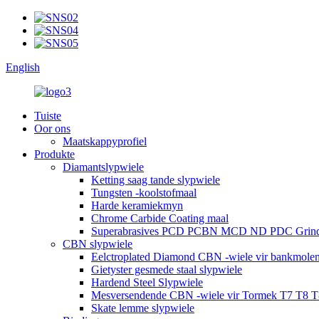
English
Tuiste
Oor ons
Maatskappyprofiel
Produkte
Diamantslypwiele
Ketting saag tande slypwiele
Tungsten -koolstofmaal
Harde keramiekmyn
Chrome Carbide Coating maal
Superabrasives PCD PCBN MCD ND PDC Grind
CBN slypwiele
Eelctroplated Diamond CBN -wiele vir bankmole
Gietyster gesmede staal slypwiele
Hardend Steel Slypwiele
Mesversendende CBN -wiele vir Tormek T7 T8 T
Skate lemme slypwiele