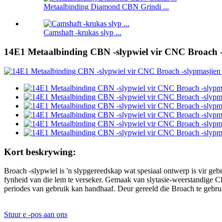
Metaalbinding Diamond CBN Grindi ...
Camshaft -krukas slyp ...
14E1 Metaalbinding CBN -slypwiel vir CNC Broach -s
Kort beskrywing:
Broach -slypwiel is 'n slypgereedskap wat spesiaal ontwerp is vir ge
fynheid van die lem te verseker. Gemaak van slytasie-weerstandige CB
periodes van gebruik kan handhaaf. Deur gereeld die Broach te gebrui
Stuur e -pos aan ons