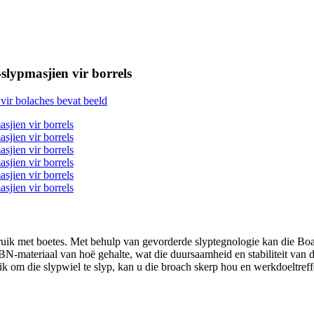
lypmasjien vir borrels
bruik met boetes. Met behulp van gevorderde slyptegnologie kan die Bo
N-materiaal van hoë gehalte, wat die duursaamheid en stabiliteit van di
k om die slypwiel te slyp, kan u die broach skerp hou en werkdoeltreff