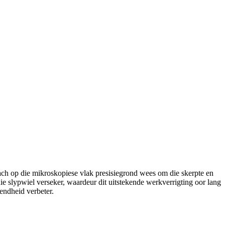
ach op die mikroskopiese vlak presisiegrond wees om die skerpte en
e slypwiel verseker, waardeur dit uitstekende werkverrigting oor lang
endheid verbeter.