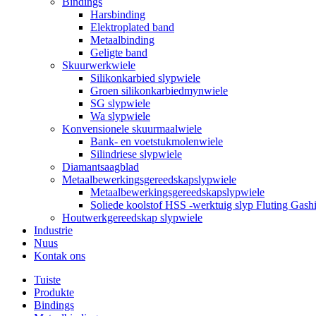
Bindings
Harsbinding
Elektroplated band
Metaalbinding
Geligte band
Skuurwerkwiele
Silikonkarbied slypwiele
Groen silikonkarbiedmynwiele
SG slypwiele
Wa slypwiele
Konvensionele skuurmaalwiele
Bank- en voetstukmolenwiele
Silindriese slypwiele
Diamantsaagblad
Metaalbewerkingsgereedskapslypwiele
Metaalbewerkingsgereedskapslypwiele
Soliede koolstof HSS -werktuig slyp Fluting Ga
Houtwerkgereedskap slypwiele
Industrie
Nuus
Kontak ons
Tuiste
Produkte
Bindings