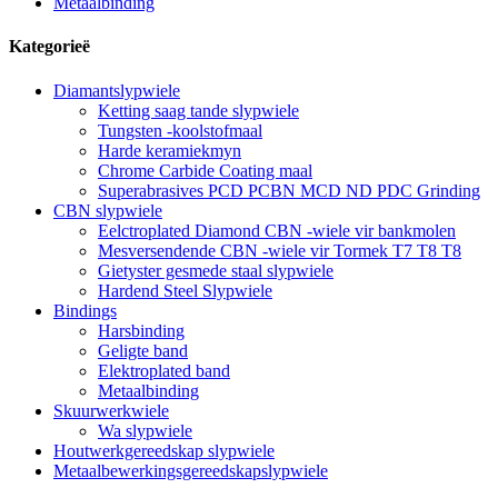
Metaalbinding
Kategorieë
Diamantslypwiele
Ketting saag tande slypwiele
Tungsten -koolstofmaal
Harde keramiekmyn
Chrome Carbide Coating maal
Superabrasives PCD PCBN MCD ND PDC Grinding
CBN slypwiele
Eelctroplated Diamond CBN -wiele vir bankmolen
Mesversendende CBN -wiele vir Tormek T7 T8 T8
Gietyster gesmede staal slypwiele
Hardend Steel Slypwiele
Bindings
Harsbinding
Geligte band
Elektroplated band
Metaalbinding
Skuurwerkwiele
Wa slypwiele
Houtwerkgereedskap slypwiele
Metaalbewerkingsgereedskapslypwiele